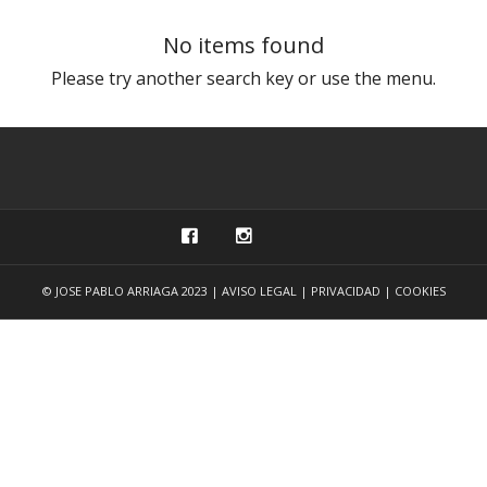
2016 +IKUTU
No items found
2016 ETXETIK GERTU
Please try another search key or use the menu.
2016 HARRIA GORDE
2012 ATZEAK
2011 IRLAK
2007 XII KANPAI
2006 SUSTRAIA
© JOSE PABLO ARRIAGA 2023 |
AVISO LEGAL
|
PRIVACIDAD
|
COOKIES