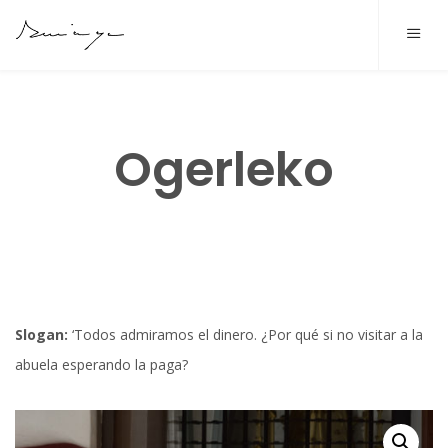
COLLECTIONS
2023 OHEAK
BIOGRAPHIE
Ogerleko
2022 EKIS
PROJETS
2022 MUDANZA
BLOG
2021 KANDELAK
CONTACT
2020 ITOGINA
FRANÇAIS
Slogan:
‘Todos admiramos el dinero. ¿Por qué si no visitar a la
2020 OIHALEZKO TEILATUA
EUSKARA
abuela esperando la paga?
2019 BIOK
CASTELLANO
2018 IHES BALBULA
ENGLISH