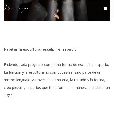
COLECCIONES
2023 OHEAK
BIOGRAFÍA
2022 EKIS
PROYECTOS
Habitar la escultura, esculpir el espacio
2022 MUDANZA
BLOG
Entiendo cada proyecto como una forma de esculpir el espacio.
2021 KANDELAK
CONTACTO
La función y la escultura no son opuestas, sino parte de un
2020 ITOGINA
CASTELLANO
mismo lenguaje. A través de la materia, la tensión y la forma,
2020 OIHALEZKO TEILATUA
EUSKARA
creo piezas y espacios que transforman la manera de habitar un
lugar.
2019 BIOK
ENGLISH
2018 IHES BALBULA
FRANÇAIS