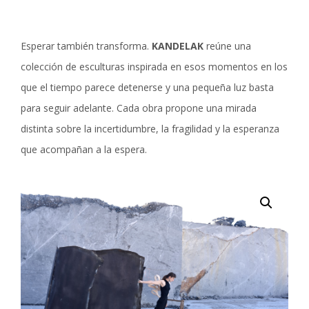
2016 +IKUTU
DEUTSCH
2016 ETXETIK GERTU
Esperar también transforma.
KANDELAK
reúne una
2016 HARRIA GORDE
colección de esculturas inspirada en esos momentos en los
que el tiempo parece detenerse y una pequeña luz basta
2012 ATZEAK
para seguir adelante. Cada obra propone una mirada
2011 IRLAK
distinta sobre la incertidumbre, la fragilidad y la esperanza
2007 XII KANPAI
que acompañan a la espera.
2006 SUSTRAIA