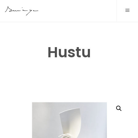
COLECCIONES
2023 OHEAK
BIOGRAFÍA
Hustu
2022 EKIS
PROYECTOS
2022 MUDANZA
BLOG
2021 KANDELAK
CONTACTO
2020 ITOGINA
CASTELLANO
2020 OIHALEZKO TEILATUA
EUSKARA
2019 BIOK
ENGLISH
2018 IHES BALBULA
FRANÇAIS