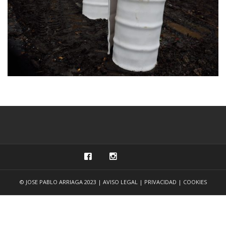
2016 +IKUTU
DEUTSCH
2016 ETXETIK GERTU
2016 HARRIA GORDE
2012 ATZEAK
2011 IRLAK
2007 XII KANPAI
2006 SUSTRAIA
© JOSE PABLO ARRIAGA 2023 |
AVISO LEGAL
|
PRIVACIDAD
|
COOKIES