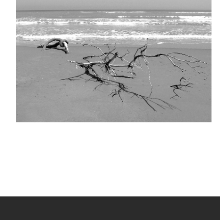
2016 +IKUTU
DEUTSCH
2016 ETXETIK GERTU
2016 HARRIA GORDE
2012 ATZEAK
2011 IRLAK
2007 XII KANPAI
2006 SUSTRAIA